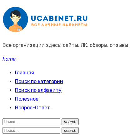
Промотать
к
содержимому
Все организации здесь: сайты, ЛК, обзоры, отзывы
home
Главная
Поиск по категории
Поиск по алфавиту
Полезное
Вопрос-Ответ
Поиск:
search
Поиск
Поиск:
search
Поиск