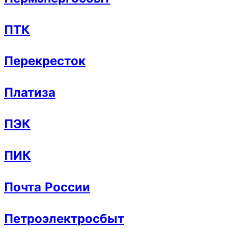
ПТК
Перекресток
Платиза
ПЭК
ПИК
Почта России
Петроэлектросбыт