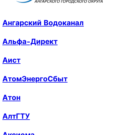
Ангарский Водоканал
Альфа-Директ
Аист
АтомЭнергоСбыт
Атон
АлтГТУ
Аксиома