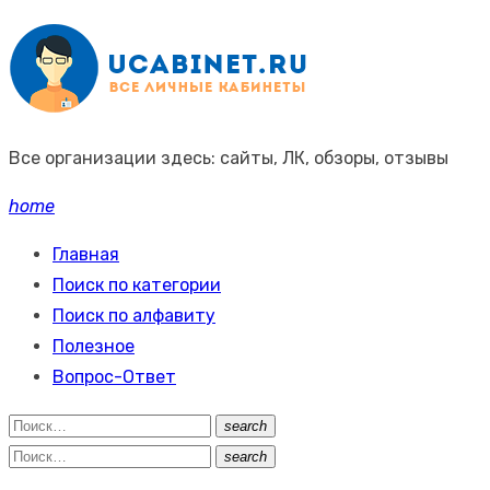
Промотать
к
содержимому
Все организации здесь: сайты, ЛК, обзоры, отзывы
home
Главная
Поиск по категории
Поиск по алфавиту
Полезное
Вопрос-Ответ
Поиск:
search
Поиск
Поиск:
search
Поиск