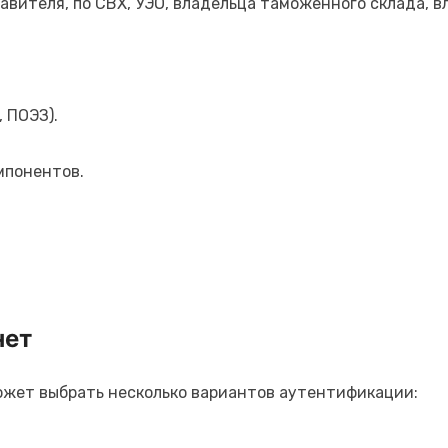
вителя, по СВХ, УЭО, владельца таможенного склада, в
 ПОЭЗ).
мпонентов.
нет
ожет выбрать несколько вариантов аутентификации: