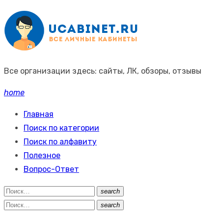
Промотать
к
содержимому
Все организации здесь: сайты, ЛК, обзоры, отзывы
home
Главная
Поиск по категории
Поиск по алфавиту
Полезное
Вопрос-Ответ
Поиск:
search
Поиск
Поиск:
search
Поиск